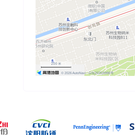
200 米
© 2026 AutoNavi
- GS(2025)5996号