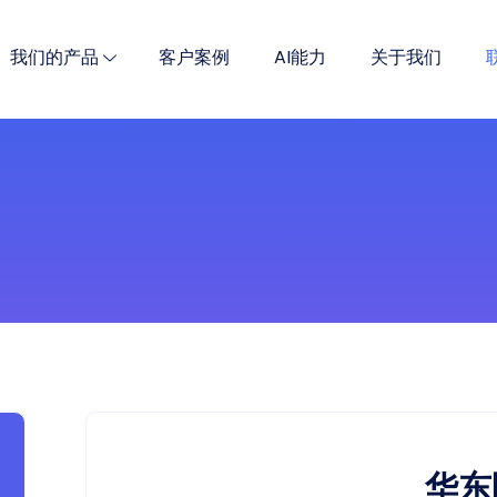
我们的产品
客户案例
AI能力
关于我们
华东