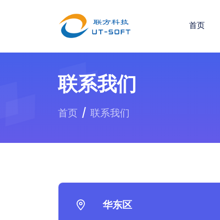
首页
联系我们
首页
联系我们
华东区