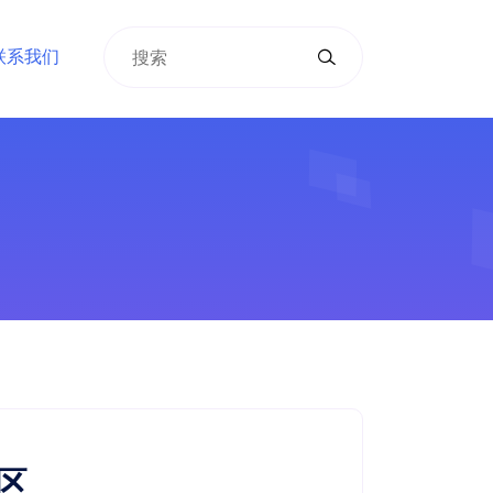
联系我们
区